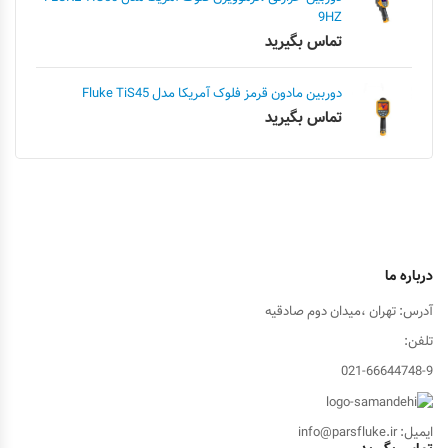
9HZ
تماس بگیرید
دوربین مادون قرمز فلوک آمریکا مدل Fluke TiS45
تماس بگیرید
درباره ما
آدرس: تهران ،میدان دوم صادقیه
تلفن:
021-66644748-9
ایمیل: info@parsfluke.ir