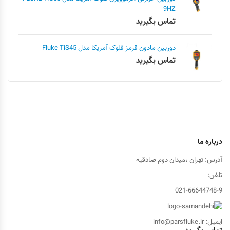
9HZ
تماس بگیرید
دوربین مادون قرمز فلوک آمریکا مدل Fluke TiS45
تماس بگیرید
درباره ما
آدرس: تهران ،میدان دوم صادقیه
تلفن:
021-66644748-9
ایمیل: info@parsfluke.ir