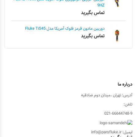
9HZ
تماس بگیرید
دوربین مادون قرمز فلوک آمریکا مدل Fluke TiS45
تماس بگیرید
درباره ما
آدرس: تهران ،میدان دوم صادقیه
تلفن:
021-66644748-9
ایمیل: info@parsfluke.ir