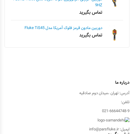
9HZ
تماس بگیرید
دوربین مادون قرمز فلوک آمریکا مدل Fluke TiS45
تماس بگیرید
درباره ما
آدرس: تهران ،میدان دوم صادقیه
تلفن:
021-66644748-9
ایمیل: info@parsfluke.ir