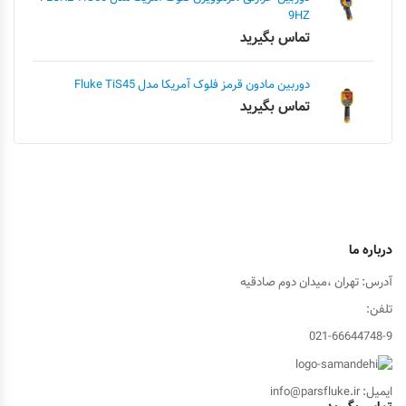
9HZ
تماس بگیرید
دوربین مادون قرمز فلوک آمریکا مدل Fluke TiS45
تماس بگیرید
درباره ما
آدرس: تهران ،میدان دوم صادقیه
تلفن:
021-66644748-9
ایمیل: info@parsfluke.ir