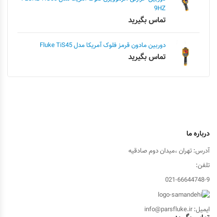
9HZ
تماس بگیرید
دوربین مادون قرمز فلوک آمریکا مدل Fluke TiS45
تماس بگیرید
درباره ما
آدرس: تهران ،میدان دوم صادقیه
تلفن:
021-66644748-9
ایمیل: info@parsfluke.ir