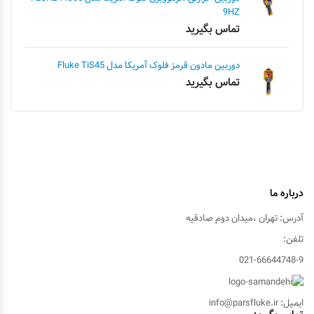
9HZ
تماس بگیرید
دوربین مادون قرمز فلوک آمریکا مدل Fluke TiS45
تماس بگیرید
درباره ما
آدرس: تهران ،میدان دوم صادقیه
تلفن:
021-66644748-9
ایمیل: info@parsfluke.ir