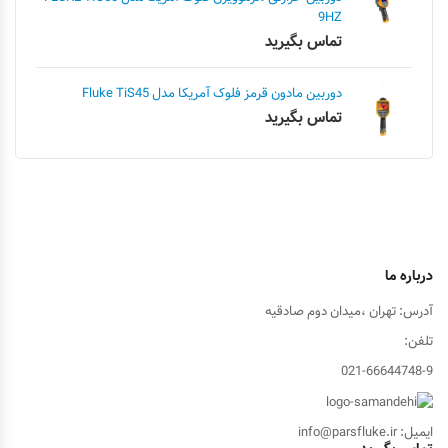
9HZ
تماس بگیرید
دوربین مادون قرمز فلوک آمریکا مدل Fluke TiS45
تماس بگیرید
درباره ما
آدرس: تهران ،میدان دوم صادقیه
تلفن:
021-66644748-9
ایمیل: info@parsfluke.ir