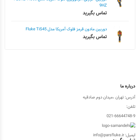
9HZ
تماس بگیرید
دوربین مادون قرمز فلوک آمریکا مدل Fluke TiS45
تماس بگیرید
درباره ما
آدرس: تهران ،میدان دوم صادقیه
تلفن:
021-66644748-9
ایمیل: info@parsfluke.ir