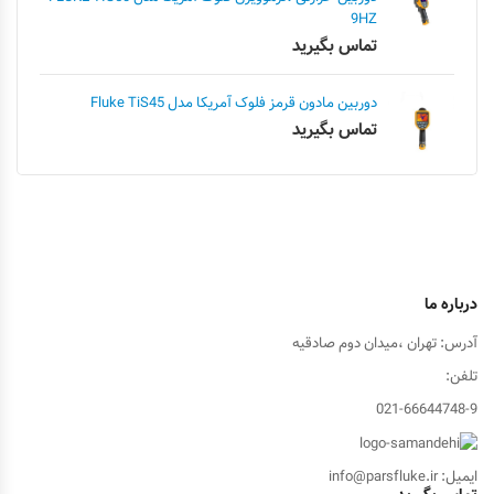
9HZ
تماس بگیرید
دوربین مادون قرمز فلوک آمریکا مدل Fluke TiS45
تماس بگیرید
درباره ما
آدرس: تهران ،میدان دوم صادقیه
تلفن:
021-66644748-9
ایمیل: info@parsfluke.ir