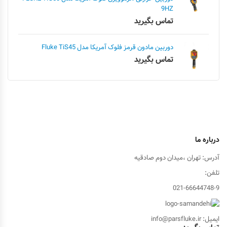
9HZ
تماس بگیرید
دوربین مادون قرمز فلوک آمریکا مدل Fluke TiS45
تماس بگیرید
درباره ما
آدرس: تهران ،میدان دوم صادقیه
تلفن:
021-66644748-9
ایمیل: info@parsfluke.ir