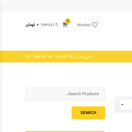
0
0 Item(s) -
۰
تومان
Wishlist
تلفن تماس: 749 44 666 - 748 44 666 -021