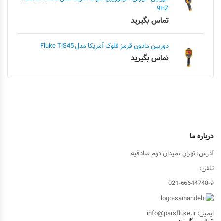
9HZ
تماس بگیرید
دوربین مادون قرمز فلوک آمریکا مدل Fluke TiS45
تماس بگیرید
درباره ما
آدرس: تهران ،میدان دوم صادقیه
تلفن:
021-66644748-9
ایمیل: info@parsfluke.ir