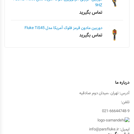
9HZ
تماس بگیرید
دوربین مادون قرمز فلوک آمریکا مدل Fluke TiS45
تماس بگیرید
درباره ما
آدرس: تهران ،میدان دوم صادقیه
تلفن:
021-66644748-9
ایمیل: info@parsfluke.ir