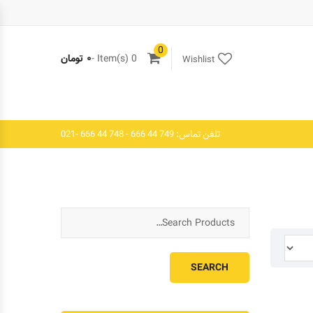
0
0 Item(s) -
۰
تومان
Wishlist
تلفن تماس: 749 44 666 - 748 44 666 -021