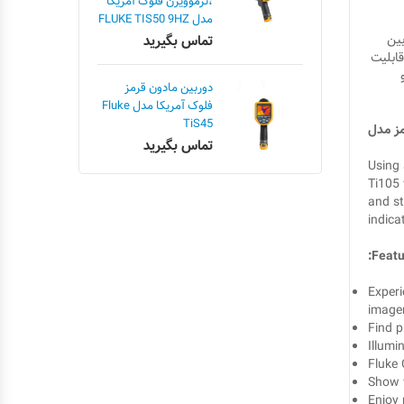
،ترموویژن فلوک آمریکا
مدل FLUKE TIS50 9HZ
ربین
تماس بگیرید
یزری FLUKE Ti110 با یک صفحه نمایش 3.5 اینچی با قابلیت
دوربین مادون قرمز
فلوک آمریکا مدل Fluke
TiS45
تماس بگیرید
Using 
Ti105 
and st
indica
:Feat
Experi
image
Find p
Illumi
Fluke 
Show w
Enjoy 