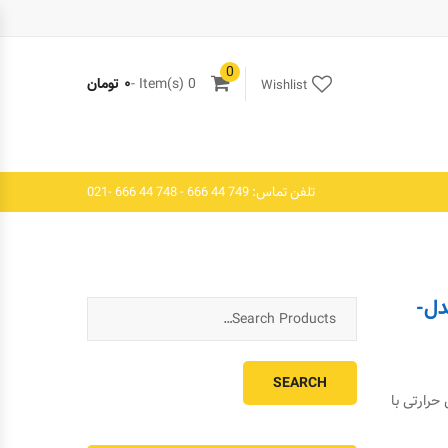
0
0 Item(s) -
۰
تومان
Wishlist
تلفن تماس: 749 44 666 - 748 44 666 -021
دل-
ویربرداری حرارتی با