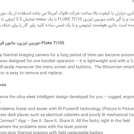
FLUKE Ti1 یک دوربین تصویربرداری حرارتی با کیفیت بالا ساخت شرکت فلوک آمریکا می باشد.استفاده از یک دو
حرارتی برای یک مدت طولانی می تواند بسیار خسته کننده دست و پا گیر باشد.دوربین ل
ست .باتری هوشمند لیتیومی و با یک لمس ساده کلید پاور کار را برای حذف و
دوربین لیزری، مادون قرمز مدل-Fluke Ti105
a thermal imaging camera for a long period of time can become uncom
was designed for one handed operation – it is lightweight and with a 3
ill easily maneuver the menu screen and buttons. The lithium-ion smart
tor is easy to remove and replace.
ures
ence the ultra-sleek intelligent design developed for you – rugged, ergo
r
roblems faster and easier with IR-Fusion® technology (Picture in Picture 
nate dark places such as electrical cabinets and poorly lit mechanical r
Connect™ App – See It. Save It. Share It. All the facts, right in the field
here the problems exist with the laser pointer
non-stop thermal imaging with field replaceable battery